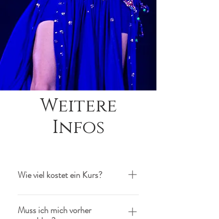
Weitere
Infos
Wie viel kostet ein Kurs?
Nichts! Ich biete diesen Kurs an,
damit ich selbst wieder in Form
Muss ich mich vorher